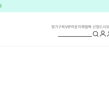
원
정기구독
VIP라운지
체험팩 신청
드시모
로그