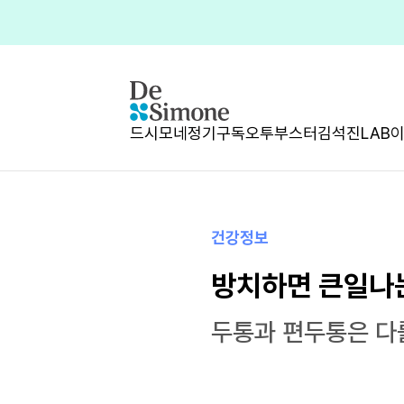
드시모네
정기구독
오투부스터
김석진LAB
건강정보
방치하면 큰일나
두통과 편두통은 다