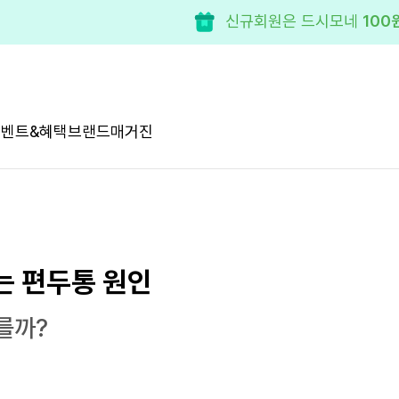
신규회원은 드시모네
100
이벤트&혜택
브랜드
매거진
는 편두통 원인
를까?