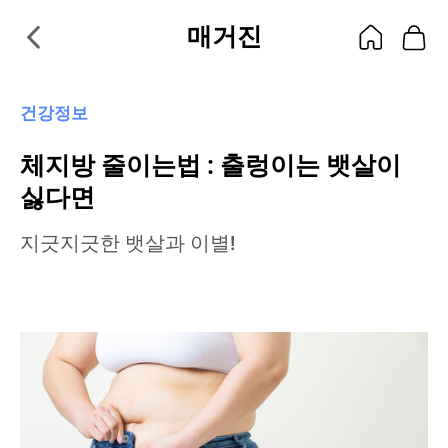
매거진
건강정보
체지방 줄이는법 : 출렁이는 뱃살이
싫다면
지긋지긋한 뱃살과 이별!