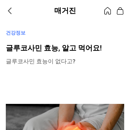
매거진
건강정보
글루코사민 효능, 알고 먹어요!
글루코사민 효능이 없다고?