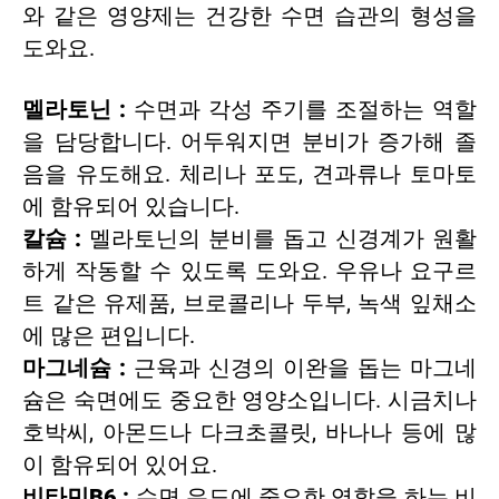
와 같은 영양제는 건강한 수면 습관의 형성을
도와요.
멜라토닌 :
수면과 각성 주기를 조절하는 역할
을 담당합니다. 어두워지면 분비가 증가해 졸
음을 유도해요. 체리나 포도, 견과류나 토마토
에 함유되어 있습니다.
칼슘 :
멜라토닌의 분비를 돕고 신경계가 원활
하게 작동할 수 있도록 도와요. 우유나 요구르
트 같은 유제품, 브로콜리나 두부, 녹색 잎채소
에 많은 편입니다.
마그네슘 :
근육과 신경의 이완을 돕는 마그네
슘
은 숙면에도 중요한 영양소입니다. 시금치나
호박씨, 아몬드나 다크초콜릿, 바나나 등에 많
이 함유되어 있어요.
비타민B6 :
수면 유도에 중요한 역할을 하는 비