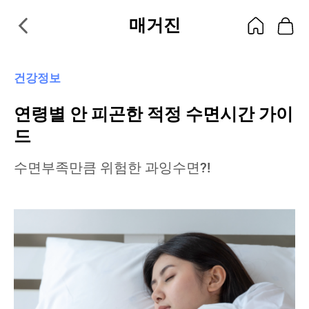
매거진
건강정보
연령별 안 피곤한 적정 수면시간 가이
드
수면부족만큼 위험한 과잉수면?!