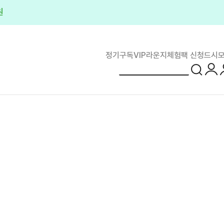
원
정기구독
VIP라운지
체험팩 신청
드시모
로그