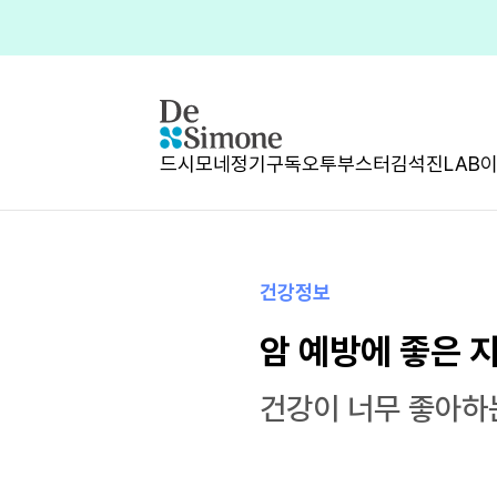
드시모네
정기구독
오투부스터
김석진LAB
건강정보
암 예방에 좋은 
건강이 너무 좋아하