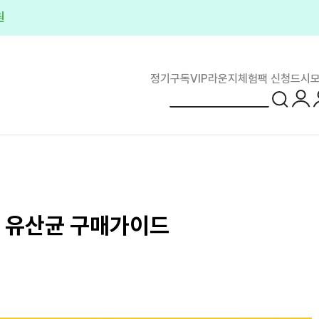
원
정기구독
VIP라운지
체험팩 신청
드시모
로그
이 유산균 구매가이드