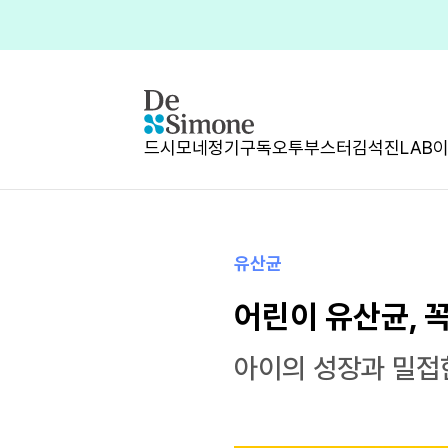
드시모네
정기구독
오투부스터
김석진LAB
유산균
어린이 유산균, 
아이의 성장과 밀접