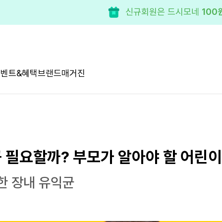
신규회원은 드시모네
100
이벤트&혜택
브랜드
매거진
꼭 필요할까? 부모가 알아야 할 어린
한 장내 유익균