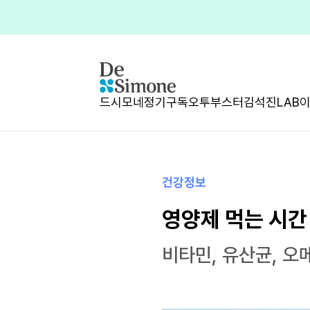
드시모네
정기구독
오투부스터
김석진LAB
건강정보
영양제 먹는 시간
비타민, 유산균, 오