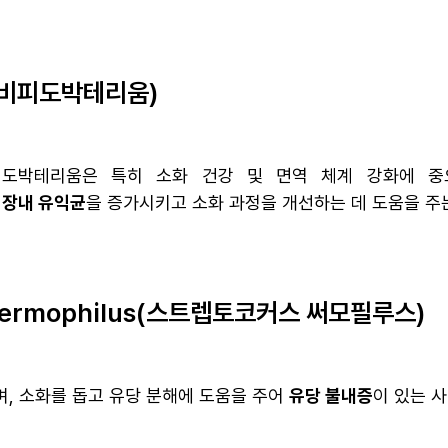
um(비피도박테리움)
테리움은 특히 소화 건강 및 면역 체계 강화에 중요한 역할을
이
장내 유익균
을 증가시키고 소화 과정을 개선하는 데 도움을 주
 thermophilus(스트렙토코커스 써모필루스)
, 소화를 돕고 유당 분해에 도움을 주어
유당 불내증
이 있는 