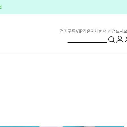
원
정기구독
VIP라운지
체험팩 신청
드시모
로그