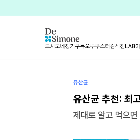
드시모네
정기구독
오투부스터
김석진LAB
유산균
유산균 추천: 최
제대로 알고 먹으면