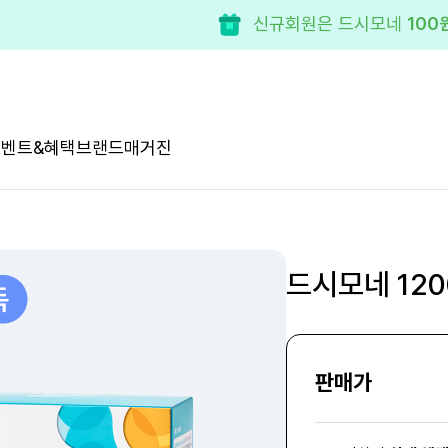
신규회원은 드시모네
100
이벤트&혜택
브랜드
매거진
드시모네 120
판매가