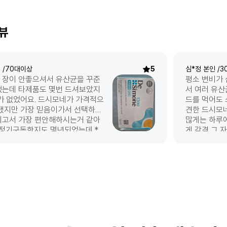
뷰
 /
70대이상
5
심*정
본인 /
3
 장이 안좋으셔서 유산균을 꾸준
평소 변비가
했는데 타제품도 몇번 드셔보았지
서 여러 유산
*가 없었어요. 드시모네가 가격적으
드를 먹어도 
 됐지만 가장 믿음이가서 선택하게
견한 드시모네
시고서 가장 편안해하시는거 같아
많게는 하루
 정기구독한지도 몇년되었는데 *
게 감격 그 
 잘맞는 제품이었고 앞으로도 꾸준
먹으며 변비
리려고합니다. 저는 아직 먹고있지
ㅠㅠㅠ 당연
도 장건강을 위해 먹게되면 드시모
왔다가 리뷰 
하려고요.