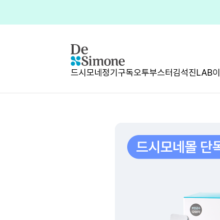
드시모네
정기구독
오투부스터
김석진LAB