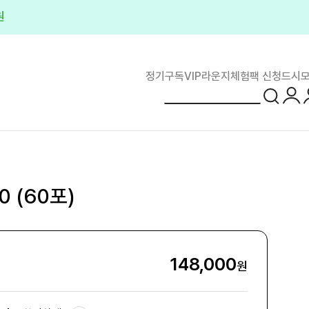
원
정기구독
VIP라운지
체험팩 신청
드시모
로그
0 (60포)
148,000
원