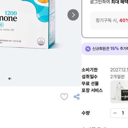
로그인하여
최대 혜
다음 이미지
정기구독 시,
40
신규회원은
15%
추가
소비기한
2027.12.
섭취일수
2개월분
2번째 이미지
1번째 이미지
무료 선물
포장 서비스
수량