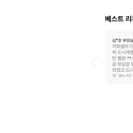
베스트 리
김*호
부모님
저희엄마가
히 드시게
만 별로 *
로 부담은
되었고 드
요. 어느덧
시나 가장
히 보내드
않는데 저
네를 선택