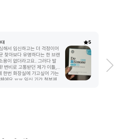
0대
5
윤*훈
본인 /
40
 심해서 임신하고는 더 걱정이어
모든 면에서 드
균 찾아보다 유명하다는 한 브랜
아 또박배송으로
소용이 없더라고요.. 그러다 발
! 변비로 고통받던 제가 이틀,
에 한번 화장실에 가고싶어 가는
자체에요 ㅠㅠ 임신 기간 철분제
 걱정 중이시라면 드시모네 강추
히 내돈내산입니다 재주문하러
써요~