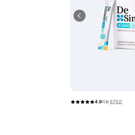
이전 이미지
4.9
리뷰
675건