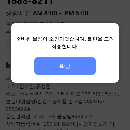
1688-8211
상담시간 AM 8:00 ~ PM 5:00
토요일, 일요일, 공휴일 휴무
드시모네몰 고객센터는 점심시간에도 계속 됩니다.
준비된 물량이 소진되었습니다. 불편을 드려
1:1 문의하기
죄송합니다.
Info
확인
주식회사 헥토헬스케어
대표 : 김석진, 유성완
주소 : 서울특별시 강남구 테헤란로 223, 5층 (역삼동,
큰길타워빌딩)
건강기능식품 판매업 : 제2013-
0050453호
통신판매업 : 제2015-서울강남-03602호
사업자등록번호 : 209-81-58898
[사업자정보확인]