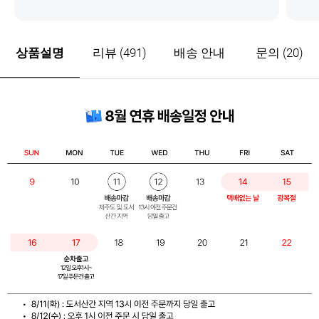
한 키즈스텝으로 먹여보려구요,
드
정기배송이 할인이 많이되니 좋
좋
아요
상품설명
리뷰
(491)
배송 안내
문의
(20)