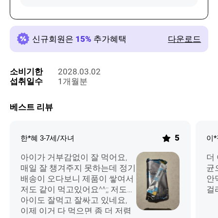
신규회원은
15%
추가혜택
소비기한
2028.03.02
섭취일수
1개월분
베스트 리뷰
5
한*혜
3-7세/자녀
이
아이가 거부감없이 잘 먹어요,
더
매일 잘 챙겨주지 못하는데 정기
균
배송이 오다보니 제품이 쌓여서
안
저도 같이 먹고있어요^^;; 저도
걸
아이도 잘먹고 잘싸고 있네요,
싶
이제 이거 다 먹으면 좀 더 저렴
히