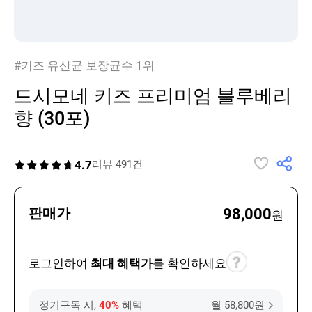
#키즈 유산균 보장균수 1위
드시모네 키즈 프리미엄 블루베리
향 (30포)
4.7
리뷰
491건
98,000
판매가
원
로그인하여
최대 혜택가
를 확인하세요
정기구독 시,
40%
혜택
월 58,800원